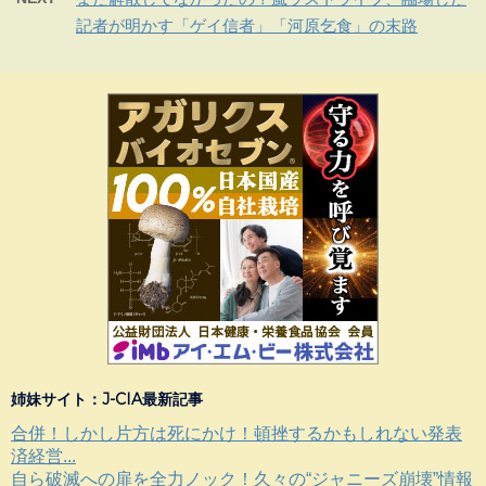
記者が明かす「ゲイ信者」「河原乞食」の末路
姉妹サイト：J-CIA最新記事
合併！しかし片方は死にかけ！頓挫するかもしれない発表
済経営...
自ら破滅への扉を全力ノック！久々の“ジャニーズ崩壊”情報