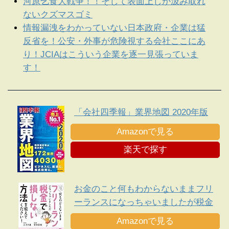
河原乞食大戦争！！そして表面上しか汲み取れ
ないクズマスゴミ
情報漏洩をわかっていない日本政府・企業は猛
反省を！公安・外事が危険視する会社ここにあ
り！JCIAはこういう企業を逐一見張っていま
す！
「会社四季報」業界地図 2020年版
Amazonで見る
楽天で探す
お金のこと何もわからないままフリ
ーランスになっちゃいましたが税金
で損しない方法を教えてください!
Amazonで見る