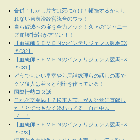
合併！しかし片方は死にかけ！頓挫するかもし
れない発表済経営統合のウラ！
自ら破滅への扉を全力ノック！久々の“ジャニー
ズ崩壊”情報がアツい！！
【血統師ＳＥＶＥＮのインテリジェンス競馬EX
＃032】
【血統師ＳＥＶＥＮのインテリジェンス競馬EX
＃031】
どうでもいい皇室やら馬詰総理らの話しの裏で
クソ役人は着々と利権を作っている！！
国際情勢ヨタ話
これぞ文春病！？松本人志、がん発覚に貢献し
た「とてつもなく終わってる」自己中ムー
ブ！！
【血統師ＳＥＶＥＮのインテリジェンス競馬EX
＃028】