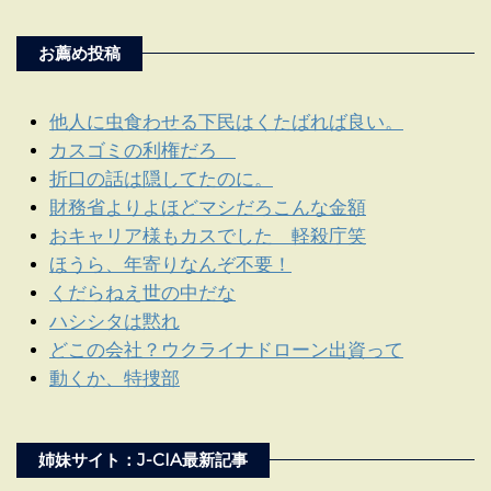
お薦め投稿
他人に虫食わせる下民はくたばれば良い。
カスゴミの利権だろ
折口の話は隠してたのに。
財務省よりよほどマシだろこんな金額
おキャリア様もカスでした 軽殺庁笑
ほうら、年寄りなんぞ不要！
くだらねえ世の中だな
ハシシタは黙れ
どこの会社？ウクライナドローン出資って
動くか、特捜部
姉妹サイト：J-CIA最新記事