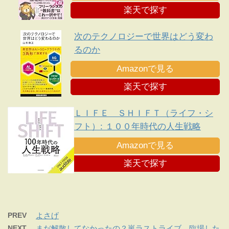
楽天で探す
次のテクノロジーで世界はどう変わ
るのか
Amazonで見る
楽天で探す
ＬＩＦＥ ＳＨＩＦＴ（ライフ・シ
フト）: １００年時代の人生戦略
Amazonで見る
楽天で探す
PREV
よさげ
NEXT
まだ解散してなかったの？嵐ラストライブ、臨場した