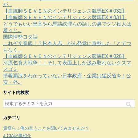
が...
【血統師ＳＥＶＥＮのインテリジェンス競馬EX＃032】
【血統師ＳＥＶＥＮのインテリジェンス競馬EX＃031】
どうでもいい皇室やら馬詰総理らの話しの裏でクソ役人は
着々と...
国際情勢ヨタ話
これぞ文春病！？松本人志、がん発覚に貢献した「とてつ
もなく...
【血統師ＳＥＶＥＮのインテリジェンス競馬EX＃028】
河原乞食大戦争！！そして表面上しか汲み取れないクズマ
スゴミ
情報漏洩をわかっていない日本政府・企業は猛反省を！公
安・外...
サイト内検索
カテゴリ
貴様ら！俺の言うことを聞いてみませんか？
J-CIA記事紹介