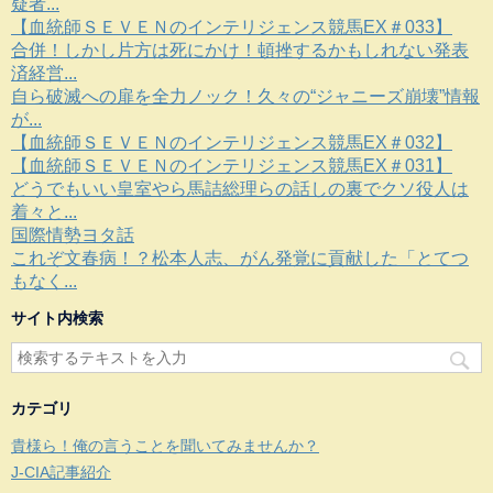
疑者...
【血統師ＳＥＶＥＮのインテリジェンス競馬EX＃033】
合併！しかし片方は死にかけ！頓挫するかもしれない発表
済経営...
自ら破滅への扉を全力ノック！久々の“ジャニーズ崩壊”情報
が...
【血統師ＳＥＶＥＮのインテリジェンス競馬EX＃032】
【血統師ＳＥＶＥＮのインテリジェンス競馬EX＃031】
どうでもいい皇室やら馬詰総理らの話しの裏でクソ役人は
着々と...
国際情勢ヨタ話
これぞ文春病！？松本人志、がん発覚に貢献した「とてつ
もなく...
サイト内検索
カテゴリ
貴様ら！俺の言うことを聞いてみませんか？
J-CIA記事紹介