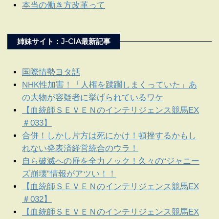
本当の働き方改革って
姉妹サイト：J-CIA最新記事
国際情勢ヨタ話
NHK性加害！「人権を蹂躙しまくっていた」あ
の大物が容疑者に挙げられているワケ
【血統師ＳＥＶＥＮのインテリジェンス競馬EX
＃033】
合併！しかし片方は死にかけ！頓挫するかもし
れない発表済経営統合のウラ！
自ら破滅への扉を全力ノック！久々の“ジャニー
ズ崩壊”情報がアツい！！
【血統師ＳＥＶＥＮのインテリジェンス競馬EX
＃032】
【血統師ＳＥＶＥＮのインテリジェンス競馬EX