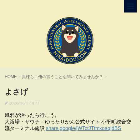
HOME
>
貴様ら！俺の言うことを聞いてみませんか？
>
よさげ
2026/06/02 11:23
風邪が治ったら行こう。
大浴場・サウナ – ゆったりかん公式サイト 小平町総合交
流ターミナル施設
share.google/jWTctJTtmxoaqjdBS