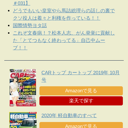
＃031】
どうでもいい皇室やら馬詰総理らの話しの裏で
クソ役人は着々と利権を作っている！！
国際情勢ヨタ話
これぞ文春病！？松本人志、がん発覚に貢献し
た「とてつもなく終わってる」自己中ムー
ブ！！
CARトップ カートップ 2019年 10月
号
Amazonで見る
楽天で探す
2020年 軽自動車のすべて
Amazonで見る