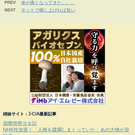
PREV
体が痛くなってきた。。。
NEXT
ネットで晒し上げれば良い
姉妹サイト：J-CIA最新記事
国際情勢ヨタ話
NHK性加害！「人権を蹂躙しまくっていた」あの大物が容