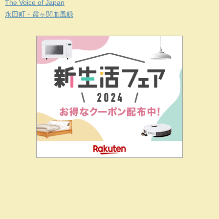
The Voice of Japan
永田町・霞ヶ関血風録
二階堂ドットコムとは
私の思い
J-CIA（姉妹サイト）
お問
合せ