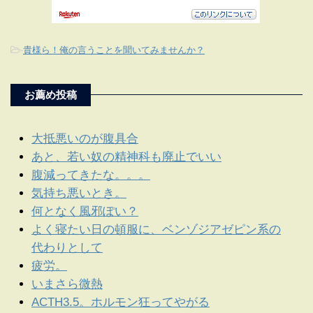
-
貴様ら！俺の言うことを聞いてみませんか？
お薦め投稿
大抵悪いのが腹具合
あと、若い奴の精神科も廃止でいい
腹減ってきたな。。。
気持ち悪いとき。
何となく風邪ぽい？
よく寝たい日の頓服に、ベンゾジアゼピン系の
代わりとして
疲労。
いまさら微熱
ACTH3.5。ホルモン狂ってやがる