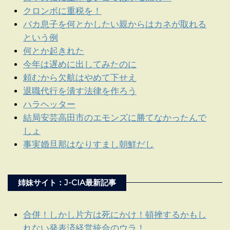
クロンボに重税を！
バカ息子を何とかしたい親からはカネが取れる
という例
何とか起きれた
今年は遅めに出してみたのに
頼むから欠航はやめて下せえ
退職代行を潰す法律を作ろう
ハラヘッター
結局安芸高田市のエモンズに勝てなかったんで
しょ
事実婚旦那はなりすまし朝鮮だし
姉妹サイト：J-CIA最新記事
合併！しかし片方は死にかけ！頓挫するかもし
れない発表済経営統合のウラ！