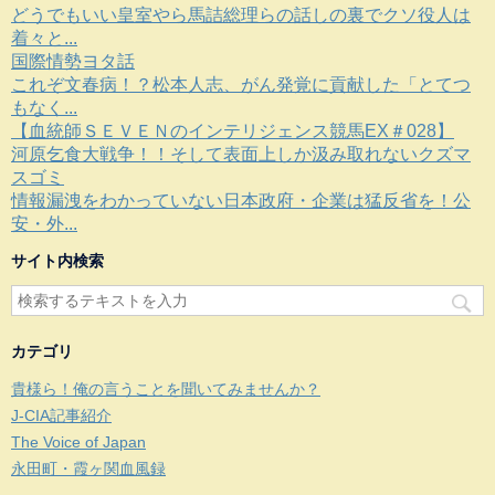
どうでもいい皇室やら馬詰総理らの話しの裏でクソ役人は
着々と...
国際情勢ヨタ話
これぞ文春病！？松本人志、がん発覚に貢献した「とてつ
もなく...
【血統師ＳＥＶＥＮのインテリジェンス競馬EX＃028】
河原乞食大戦争！！そして表面上しか汲み取れないクズマ
スゴミ
情報漏洩をわかっていない日本政府・企業は猛反省を！公
安・外...
サイト内検索
カテゴリ
貴様ら！俺の言うことを聞いてみませんか？
J-CIA記事紹介
The Voice of Japan
永田町・霞ヶ関血風録