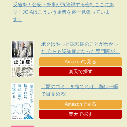
反省を！公安・外事が危険視する会社ここにあ
り！JCIAはこういう企業を逐一見張っていま
す！
ボクはやっと認知症のことがわかっ
た 自らも認知症になった専門医が、
日本人に伝えたい遺言
Amazonで見る
楽天で探す
「頭のゴミ」を捨てれば、脳は一瞬
で目覚める!
Amazonで見る
楽天で探す