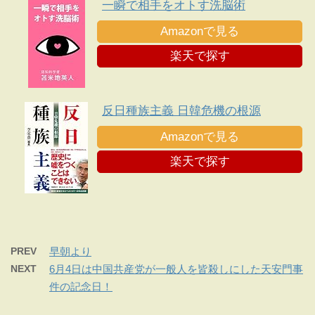
一瞬で相手をオトす洗脳術
Amazonで見る
楽天で探す
反日種族主義 日韓危機の根源
Amazonで見る
楽天で探す
PREV
早朝より
NEXT
6月4日は中国共産党が一般人を皆殺しにした天安門事
件の記念日！