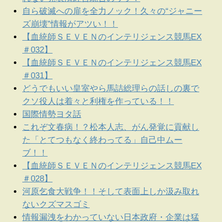
自ら破滅への扉を全力ノック！久々の“ジャニー
ズ崩壊”情報がアツい！！
【血統師ＳＥＶＥＮのインテリジェンス競馬EX
＃032】
【血統師ＳＥＶＥＮのインテリジェンス競馬EX
＃031】
どうでもいい皇室やら馬詰総理らの話しの裏で
クソ役人は着々と利権を作っている！！
国際情勢ヨタ話
これぞ文春病！？松本人志、がん発覚に貢献し
た「とてつもなく終わってる」自己中ムー
ブ！！
【血統師ＳＥＶＥＮのインテリジェンス競馬EX
＃028】
河原乞食大戦争！！そして表面上しか汲み取れ
ないクズマスゴミ
情報漏洩をわかっていない日本政府・企業は猛