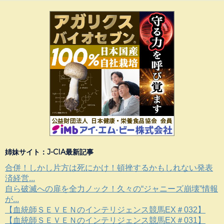
姉妹サイト：J-CIA最新記事
合併！しかし片方は死にかけ！頓挫するかもしれない発表
済経営...
自ら破滅への扉を全力ノック！久々の“ジャニーズ崩壊”情報
が...
【血統師ＳＥＶＥＮのインテリジェンス競馬EX＃032】
【血統師ＳＥＶＥＮのインテリジェンス競馬EX＃031】