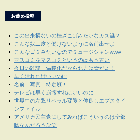
お薦め投稿
この出来損ないの桂ざこばみたいなカス誰？
こんな奴二度と働けないように名前出せよ
こんなゴミみたいなのでミュージシャンwww
マスコミをマスゴミというのはもう古い
今日の雑談 温暖化だから北方は雪だよ！
早く潰れればいいのに
名前 写真 特定班！
テレビは早く崩壊すればいいのに
世界中の左翼リベラル変態と仲良しエプスタイ
ンファイル
アメリカ民主党にしてみればこういうのは全部
嘘なんだろうな笑