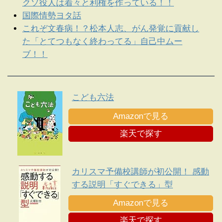
クソ役人は着々と利権を作っている！！
国際情勢ヨタ話
これぞ文春病！？松本人志、がん発覚に貢献し
た「とてつもなく終わってる」自己中ムー
ブ！！
こども六法
Amazonで見る
楽天で探す
カリスマ予備校講師が初公開！ 感動
する説明「すぐできる」型
Amazonで見る
楽天で探す