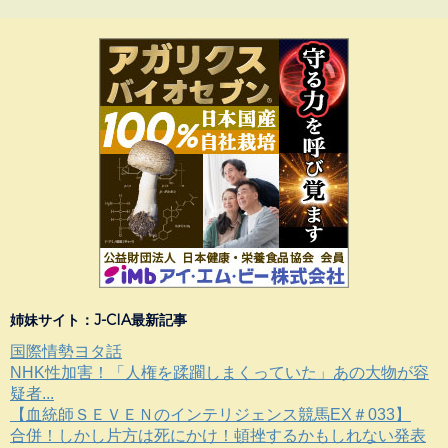
姉妹サイト：J-CIA最新記事
国際情勢ヨタ話
NHK性加害！「人権を蹂躙しまくっていた」あの大物が容
疑者...
【血統師ＳＥＶＥＮのインテリジェンス競馬EX＃033】
合併！しかし片方は死にかけ！頓挫するかもしれない発表