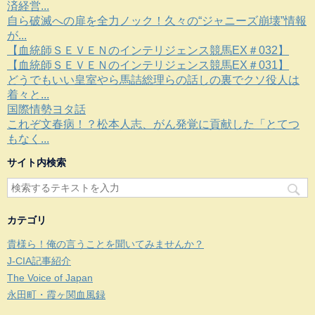
済経営...
自ら破滅への扉を全力ノック！久々の“ジャニーズ崩壊”情報
が...
【血統師ＳＥＶＥＮのインテリジェンス競馬EX＃032】
【血統師ＳＥＶＥＮのインテリジェンス競馬EX＃031】
どうでもいい皇室やら馬詰総理らの話しの裏でクソ役人は
着々と...
国際情勢ヨタ話
これぞ文春病！？松本人志、がん発覚に貢献した「とてつ
もなく...
サイト内検索
カテゴリ
貴様ら！俺の言うことを聞いてみませんか？
J-CIA記事紹介
The Voice of Japan
永田町・霞ヶ関血風録