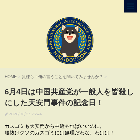
HOME
>
貴様ら！俺の言うことを聞いてみませんか？
>
6月4日は中国共産党が一般人を皆殺し
にした天安門事件の記念日！
2026/06/03 23:44
カスゴミも天安門から中継やればいいのに。
腰抜けクソのカスゴミには無理だわな。わはは！