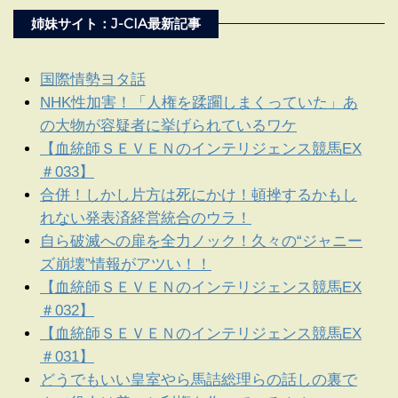
姉妹サイト：J-CIA最新記事
国際情勢ヨタ話
NHK性加害！「人権を蹂躙しまくっていた」あ
の大物が容疑者に挙げられているワケ
【血統師ＳＥＶＥＮのインテリジェンス競馬EX
＃033】
合併！しかし片方は死にかけ！頓挫するかもし
れない発表済経営統合のウラ！
自ら破滅への扉を全力ノック！久々の“ジャニー
ズ崩壊”情報がアツい！！
【血統師ＳＥＶＥＮのインテリジェンス競馬EX
＃032】
【血統師ＳＥＶＥＮのインテリジェンス競馬EX
＃031】
どうでもいい皇室やら馬詰総理らの話しの裏で