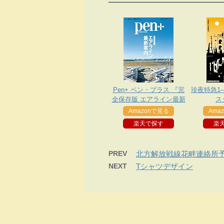
Pen+ ペン・プラス 『完
珍夜特急1
全保存版 エアライン最新
ス
案内。』
Amazonで見る
Ama
楽天で探す
楽
PREV
北方解放戦線花畔連絡所
NEXT
Tシャツデザイン