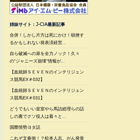
姉妹サイト：J-CIA最新記事
合併！しかし片方は死にかけ！頓挫す
るかもしれない発表済経営...
自ら破滅への扉を全力ノック！久々
の“ジャニーズ崩壊”情報が...
【血統師ＳＥＶＥＮのインテリジェン
ス競馬EX＃032】
【血統師ＳＥＶＥＮのインテリジェン
ス競馬EX＃031】
どうでもいい皇室やら馬詰総理らの話
しの裏でクソ役人は着々と...
国際情勢ヨタ話
これぞ文春病！？松本人志、がん発覚