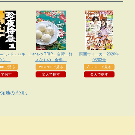
―インド・パキ
Hanako TRIP 台湾 好
関西ウォーカー2020年
タン―
きなもの、全部。
03/03号
zonで見る
Amazonで見る
Amazonで見る
天で探す
楽天で探す
楽天で探す
予定地の草刈り