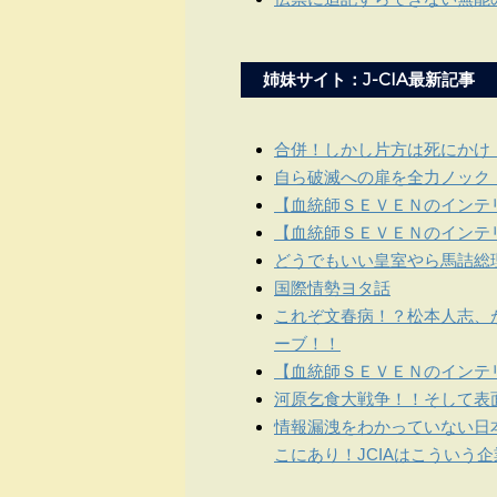
姉妹サイト：J-CIA最新記事
合併！しかし片方は死にかけ
自ら破滅への扉を全力ノック
【血統師ＳＥＶＥＮのインテリ
【血統師ＳＥＶＥＮのインテリ
どうでもいい皇室やら馬詰総
国際情勢ヨタ話
これぞ文春病！？松本人志、
ーブ！！
【血統師ＳＥＶＥＮのインテリ
河原乞食大戦争！！そして表
情報漏洩をわかっていない日
こにあり！JCIAはこういう