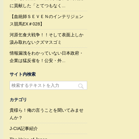
に貢献した「とてつもなく...
【血統師ＳＥＶＥＮのインテリジェン
ス競馬EX＃028】
河原乞食大戦争！！そして表面上しか
汲み取れないクズマスゴミ
情報漏洩をわかっていない日本政府・
企業は猛反省を！公安・外...
サイト内検索
カテゴリ
貴様ら！俺の言うことを聞いてみませ
んか？
J-CIA記事紹介