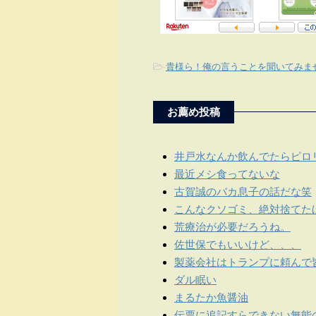
-
貴様ら！俺の言うことを聞いてみま
お薦め投稿
井戸水なんか飲んでたらピロ
最近メシ食ってないな
古賀誠のバカ息子の話だな笑
こんなクソゴミ、絶対捨てた
荒療治が必要だろうね。
佐世保でもいいけど、、、
製薬会社はトランプに頼んで
ダル眠い
まるたか魚醤油
伝票に追記すらできない無能