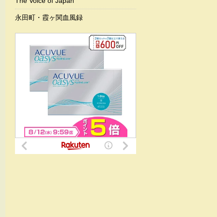
The Voice of Japan
永田町・霞ヶ関血風録