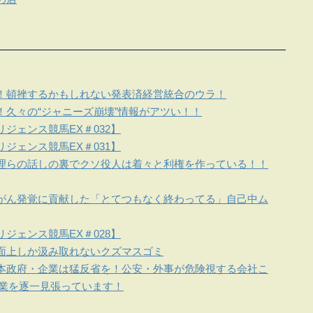
！頓挫するかもしれない発表済経営統合のウラ！
！久々の“ジャニーズ崩壊”情報がアツい！！
ジェンス競馬EX＃032】
ジェンス競馬EX＃031】
理らの話しの裏でクソ役人は着々と利権を作っている！！
がん発覚に貢献した「とてつもなく終わってる」自己中ム
ジェンス競馬EX＃028】
面上しか汲み取れないクズマスゴミ
本政府・企業は猛反省を！公安・外事が危険視する会社こ
企業を逐一見張っています！