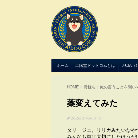
ホーム
二階堂ドットコムとは
J-CIA
HOME
>
貴様ら！俺の言うことを聞い
薬変えてみた
2026/07/04 01:01
タリージェ。リリカみたいなや
みんなも首は大切にしたほうが