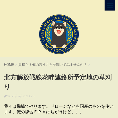
HOME
>
貴様ら！俺の言うことを聞いてみませんか？
>
北方解放戦線花畔連絡所予定地の草刈
り
2026/07/03 23:25
我々は機械でやります。ドローンなども国産のものを使い
ます。俺の練習ＦＰＶはちがうけど。。。