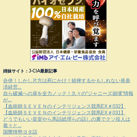
姉妹サイト：J-CIA最新記事
合併！しかし片方は死にかけ！頓挫するかもしれない発表
済経営...
自ら破滅への扉を全力ノック！久々の“ジャニーズ崩壊”情報
が...
【血統師ＳＥＶＥＮのインテリジェンス競馬EX＃032】
【血統師ＳＥＶＥＮのインテリジェンス競馬EX＃031】
どうでもいい皇室やら馬詰総理らの話しの裏でクソ役人は
着々と...
国際情勢ヨタ話