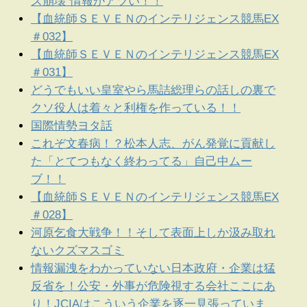
ズ崩壊”情報がアツい！！
【血統師ＳＥＶＥＮのインテリジェンス競馬EX
＃032】
【血統師ＳＥＶＥＮのインテリジェンス競馬EX
＃031】
どうでもいい皇室やら馬詰総理らの話しの裏で
クソ役人は着々と利権を作っている！！
国際情勢ヨタ話
これぞ文春病！？松本人志、がん発覚に貢献し
た「とてつもなく終わってる」自己中ムー
ブ！！
【血統師ＳＥＶＥＮのインテリジェンス競馬EX
＃028】
河原乞食大戦争！！そして表面上しか汲み取れ
ないクズマスゴミ
情報漏洩をわかっていない日本政府・企業は猛
反省を！公安・外事が危険視する会社ここにあ
り！JCIAはこういう企業を逐一見張っていま