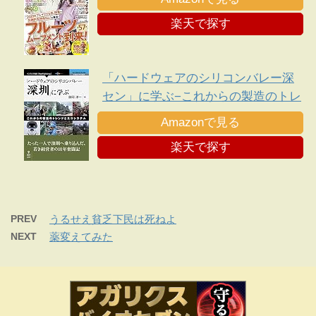
楽天で探す
「ハードウェアのシリコンバレー深
セン」に学ぶ−これからの製造のトレ
ンドとエコシステム
Amazonで見る
楽天で探す
PREV
うるせえ貧乏下民は死ねよ
NEXT
薬変えてみた