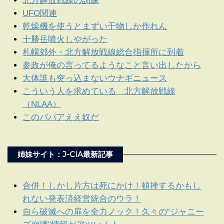
北方解放戦線の訓練
UFO関連
乾燥機を使うとまずい干物しか作れん
十勝岳噴火しやがった
札幌郊外・北方解放戦線総合指揮所に到着
参政が俺の言ってるようなこと言い出したから
大体誰も突っ込まないウナギニュース
こういう人を求めている 北方解放戦線
（NLAA）
このババアええ奴だ
姉妹サイト：J-CIA最新記事
合併！しかし片方は死にかけ！頓挫するかもし
れない発表済経営統合のウラ！
自ら破滅への扉を全力ノック！久々の“ジャニー