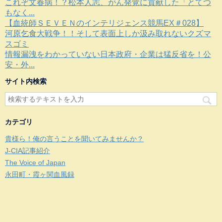
これぞ文春病！？松本人志、がん発覚に貢献した「とてつ
もなく...
【血統師ＳＥＶＥＮのインテリジェンス競馬EX＃028】
河原乞食大戦争！！そして表面上しか汲み取れないクズマ
スゴミ
情報漏洩をわかっていない日本政府・企業は猛反省を！公
安・外...
サイト内検索
カテゴリ
貴様ら！俺の言うことを聞いてみませんか？
J-CIA記事紹介
The Voice of Japan
永田町・霞ヶ関血風録