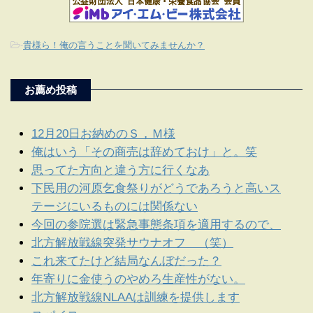
-
貴様ら！俺の言うことを聞いてみませんか？
お薦め投稿
12月20日お納めのＳ，Ｍ様
俺はいう「その商売は辞めておけ」と。笑
思ってた方向と違う方に行くなあ
下民用の河原乞食祭りがどうであろうと高いス
テージにいるものには関係ない
今回の参院選は緊急事態条項を適用するので、
北方解放戦線突発サウナオフ （笑）
これ来てたけど結局なんぼだった？
年寄りに金使うのやめろ生産性がない。
北方解放戦線NLAAは訓練を提供します