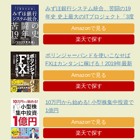
みずほ銀行システム統合、苦闘の19
年史 史上最大のITプロジェクト「3度
目の正直」
Amazonで見る
楽天で探す
ボリンジャーバンドを使いこなせば
FXはカンタンに稼げる！2019年最新
版
Amazonで見る
楽天で探す
10万円から始める! 小型株集中投資で
1億円
Amazonで見る
楽天で探す