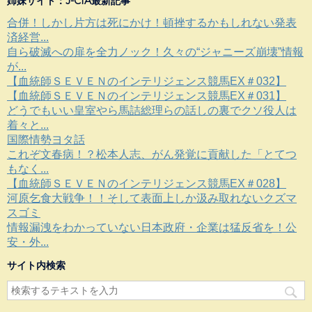
姉妹サイト：J-CIA最新記事
合併！しかし片方は死にかけ！頓挫するかもしれない発表
済経営...
自ら破滅への扉を全力ノック！久々の“ジャニーズ崩壊”情報
が...
【血統師ＳＥＶＥＮのインテリジェンス競馬EX＃032】
【血統師ＳＥＶＥＮのインテリジェンス競馬EX＃031】
どうでもいい皇室やら馬詰総理らの話しの裏でクソ役人は
着々と...
国際情勢ヨタ話
これぞ文春病！？松本人志、がん発覚に貢献した「とてつ
もなく...
【血統師ＳＥＶＥＮのインテリジェンス競馬EX＃028】
河原乞食大戦争！！そして表面上しか汲み取れないクズマ
スゴミ
情報漏洩をわかっていない日本政府・企業は猛反省を！公
安・外...
サイト内検索