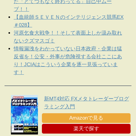
た「とてつもなく終わってる」自己中ムー
ブ！！
【血統師ＳＥＶＥＮのインテリジェンス競馬EX
＃028】
河原乞食大戦争！！そして表面上しか汲み取れ
ないクズマスゴミ
情報漏洩をわかっていない日本政府・企業は猛
反省を！公安・外事が危険視する会社ここにあ
り！JCIAはこういう企業を逐一見張っていま
す！
新MT4対応 FXメタトレーダープログ
ラミング入門
Amazonで見る
楽天で探す