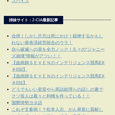
スパイス
姉妹サイト：J-CIA最新記事
合併！しかし片方は死にかけ！頓挫するかもし
れない発表済経営統合のウラ！
自ら破滅への扉を全力ノック！久々の“ジャニー
ズ崩壊”情報がアツい！！
【血統師ＳＥＶＥＮのインテリジェンス競馬EX
＃032】
【血統師ＳＥＶＥＮのインテリジェンス競馬EX
＃031】
どうでもいい皇室やら馬詰総理らの話しの裏で
クソ役人は着々と利権を作っている！！
国際情勢ヨタ話
これぞ文春病！？松本人志、がん発覚に貢献し