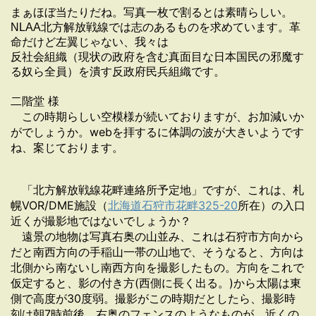
まぁほぼ当たりだね。写真一枚で割るとは素晴らしい。
NLAA北方解放戦線では志のあるものを求めています。革
命だけど左翼じゃない、我々は
反社会組織（現状の政府を含む真面目な日本国民の邪魔す
る奴ら全員）を潰す反政府民兵組織です。
二階堂 様
この時期らしい空模様が続いておりますが、お加減いか
がでしょう
か。webを拝するに体調の波が大きいようです
ね、
案じております。
「北方解放戦線花畔連絡所予定地」ですが、これは、札
幌VOR/
DME施設（
北海道石狩市花畔325-20
所在）の入口
近くが撮
影地ではないでしょうか？
遠景の地物は写真右奥の山並み、これは石狩市方向から
だと南西方
向の手稲山一帯の山地で、そうなると、
方向は
北側から南ないし南西方向を撮影したもの。方向をこれで
仮
定すると、影の付き方(西側に長く出る。)から太陽は東
側で高度
が30度弱。撮影がこの時期だとしたら、撮影時
刻は朝7時前後。
右奥のフェンスのようなものが、近くの