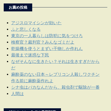
お薦め投稿
アジスロマイシンが効いた
ふと悲しくなる
東京の一人暮らしは防犯に気をつけろ
検察官？裁判官？みんなゴミだよ
乾燥機を使うとまずい干物しか作れん
最後まで迷惑な下民
なぜそんなに生きたい？それは生きすぎだから
だ
麻酔薬のない日本～レプリコン人殺しワクチン
作る前に麻酔薬作れよ
シナ虫はバカなんだから、殺虫剤で駆除が一番
人間は