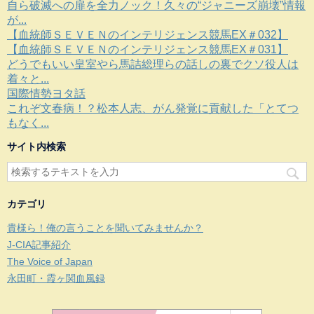
自ら破滅への扉を全力ノック！久々の“ジャニーズ崩壊”情報
が...
【血統師ＳＥＶＥＮのインテリジェンス競馬EX＃032】
【血統師ＳＥＶＥＮのインテリジェンス競馬EX＃031】
どうでもいい皇室やら馬詰総理らの話しの裏でクソ役人は
着々と...
国際情勢ヨタ話
これぞ文春病！？松本人志、がん発覚に貢献した「とてつ
もなく...
サイト内検索
カテゴリ
貴様ら！俺の言うことを聞いてみませんか？
J-CIA記事紹介
The Voice of Japan
永田町・霞ヶ関血風録