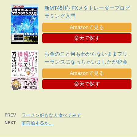
新MT4対応 FXメタトレーダープログ
ラミング入門
Amazonで見る
楽天で探す
お金のこと何もわからないままフリ
ーランスになっちゃいましたが税金
で損しない方法を教えてください!
Amazonで見る
楽天で探す
PREV
ラーメン好きな人食べてみて
NEXT
前前泊するか。