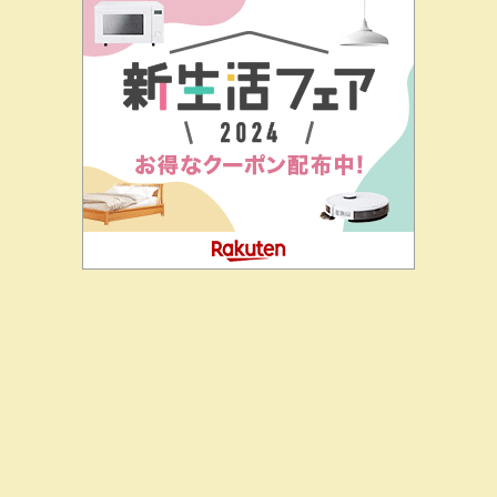
二階堂ドットコムとは
私の思い
J-CIA（姉妹サイト）
お問
合せ
スローガン