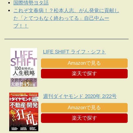
国際情勢ヨタ話
これぞ文春病！？松本人志、がん発覚に貢献し
た「とてつもなく終わってる」自己中ムー
ブ！！
LIFE SHIFT ライフ・シフト
Amazonで見る
楽天で探す
週刊ダイヤモンド 2020年 2/22号
Amazonで見る
楽天で探す