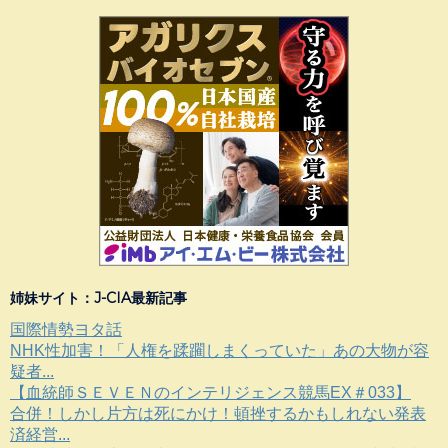
姉妹サイト：J-CIA最新記事
国際情勢ヨタ話
NHK性加害！「人権を蹂躙しまくっていた」あの大物が容
疑者...
【血統師ＳＥＶＥＮのインテリジェンス競馬EX＃033】
合併！しかし片方は死にかけ！頓挫するかもしれない発表
済経営...