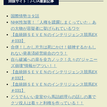
姉妹サイト：J-CIA最新記事
国際情勢ヨタ話
NHK性加害！「人権を蹂躙しまくっていた」あ
の大物が容疑者に挙げられているワケ
【血統師ＳＥＶＥＮのインテリジェンス競馬EX
＃033】
合併！しかし片方は死にかけ！頓挫するかもし
れない発表済経営統合のウラ！
自ら破滅への扉を全力ノック！久々の“ジャニー
ズ崩壊”情報がアツい！！
【血統師ＳＥＶＥＮのインテリジェンス競馬EX
＃032】
【血統師ＳＥＶＥＮのインテリジェンス競馬EX
＃031】
どうでもいい皇室やら馬詰総理らの話しの裏で
クソ役人は着々と利権を作っている！！