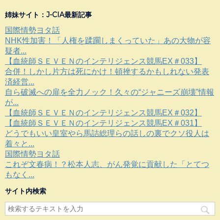
姉妹サイト：J-CIA最新記事
国際情勢ヨタ話
NHK性加害！「人権を蹂躙しまくっていた」あの大物が容
疑者...
【血統師ＳＥＶＥＮのインテリジェンス競馬EX＃033】
合併！しかし片方は死にかけ！頓挫するかもしれない発表
済経営...
自ら破滅への扉を全力ノック！久々の“ジャニーズ崩壊”情報
が...
【血統師ＳＥＶＥＮのインテリジェンス競馬EX＃032】
【血統師ＳＥＶＥＮのインテリジェンス競馬EX＃031】
どうでもいい皇室やら馬詰総理らの話しの裏でクソ役人は
着々と...
国際情勢ヨタ話
これぞ文春病！？松本人志、がん発覚に貢献した「とてつ
もなく...
サイト内検索