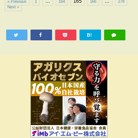
…
165
…
« Previous
1
164
166
278
Next »
B!