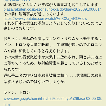
8ac2f4da37123
金属鉱床が入り組んだ炭鉱が大事事故を起こしています。
plaza.rakuten.co.jp/ezorisuhokkaido/diary/202309100001/
その前に崩落事故が起こっています。
https://www.youtube.com/watch?v=C2x_vROVfqw
それを日本の責任に添加しようとして失敗しているのはご
存じのとおりです。
おそらく、炭鉱の石炭はウランやトリウムから発生するラ
ドン、トロンを大量に吸着し、半減期が短いのでポロニウ
ムや鉛に変化していると考えられます。
その大量の石炭微粉末が大気中に放出され、雨と共に地上
に落ちてくるため、放射線障害を起こしているものと考え
られます。
運転手二名の症状は高線量被爆に相当し、現場周辺の線量
はすさまじいのではないでしょうか。
ラドン、トロン
www.env.go.jp/chemi/rhm/h29kisoshiryo/h29kiso-02-05-08.
html