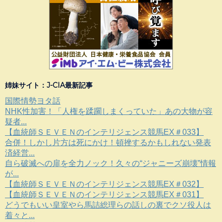
姉妹サイト：J-CIA最新記事
国際情勢ヨタ話
NHK性加害！「人権を蹂躙しまくっていた」あの大物が容
疑者...
【血統師ＳＥＶＥＮのインテリジェンス競馬EX＃033】
合併！しかし片方は死にかけ！頓挫するかもしれない発表
済経営...
自ら破滅への扉を全力ノック！久々の“ジャニーズ崩壊”情報
が...
【血統師ＳＥＶＥＮのインテリジェンス競馬EX＃032】
【血統師ＳＥＶＥＮのインテリジェンス競馬EX＃031】
どうでもいい皇室やら馬詰総理らの話しの裏でクソ役人は
着々と...