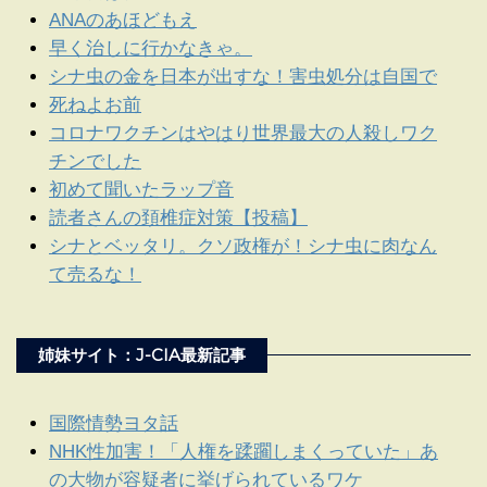
ANAのあほどもえ
早く治しに行かなきゃ。
シナ虫の金を日本が出すな！害虫処分は自国で
死ねよお前
コロナワクチンはやはり世界最大の人殺しワク
チンでした
初めて聞いたラップ音
読者さんの頚椎症対策【投稿】
シナとベッタリ。クソ政権が！シナ虫に肉なん
て売るな！
姉妹サイト：J-CIA最新記事
国際情勢ヨタ話
NHK性加害！「人権を蹂躙しまくっていた」あ
の大物が容疑者に挙げられているワケ