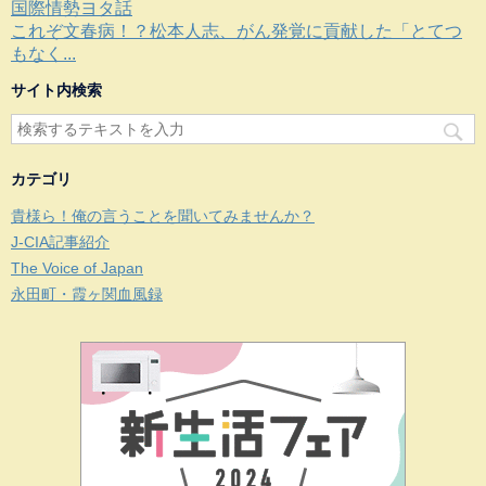
国際情勢ヨタ話
これぞ文春病！？松本人志、がん発覚に貢献した「とてつ
もなく...
サイト内検索
カテゴリ
貴様ら！俺の言うことを聞いてみませんか？
J-CIA記事紹介
The Voice of Japan
永田町・霞ヶ関血風録