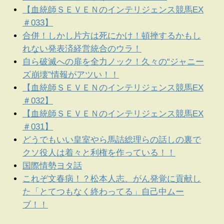
【血統師ＳＥＶＥＮのインテリジェンス競馬EX
＃033】
合併！しかし片方は死にかけ！頓挫するかもし
れない発表済経営統合のウラ！
自ら破滅への扉を全力ノック！久々の“ジャニー
ズ崩壊”情報がアツい！！
【血統師ＳＥＶＥＮのインテリジェンス競馬EX
＃032】
【血統師ＳＥＶＥＮのインテリジェンス競馬EX
＃031】
どうでもいい皇室やら馬詰総理らの話しの裏で
クソ役人は着々と利権を作っている！！
国際情勢ヨタ話
これぞ文春病！？松本人志、がん発覚に貢献し
た「とてつもなく終わってる」自己中ムー
ブ！！