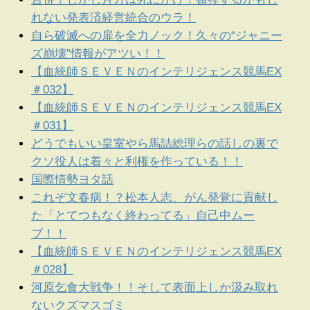
れない発表済経営統合のウラ！
自ら破滅への扉を全力ノック！久々の“ジャニー
ズ崩壊”情報がアツい！！
【血統師ＳＥＶＥＮのインテリジェンス競馬EX
＃032】
【血統師ＳＥＶＥＮのインテリジェンス競馬EX
＃031】
どうでもいい皇室やら馬詰総理らの話しの裏で
クソ役人は着々と利権を作っている！！
国際情勢ヨタ話
これぞ文春病！？松本人志、がん発覚に貢献し
た「とてつもなく終わってる」自己中ムー
ブ！！
【血統師ＳＥＶＥＮのインテリジェンス競馬EX
＃028】
河原乞食大戦争！！そして表面上しか汲み取れ
ないクズマスゴミ