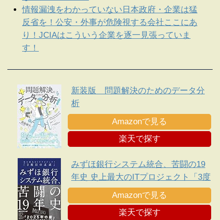
情報漏洩をわかっていない日本政府・企業は猛
反省を！公安・外事が危険視する会社ここにあ
り！JCIAはこういう企業を逐一見張っていま
す！
新装版 問題解決のためのデータ分
析
Amazonで見る
楽天で探す
みずほ銀行システム統合、苦闘の19
年史 史上最大のITプロジェクト「3度
目の正直」
Amazonで見る
楽天で探す