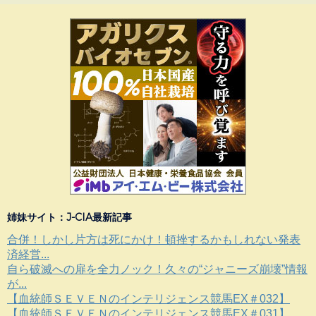
姉妹サイト：J-CIA最新記事
合併！しかし片方は死にかけ！頓挫するかもしれない発表
済経営...
自ら破滅への扉を全力ノック！久々の“ジャニーズ崩壊”情報
が...
【血統師ＳＥＶＥＮのインテリジェンス競馬EX＃032】
【血統師ＳＥＶＥＮのインテリジェンス競馬EX＃031】