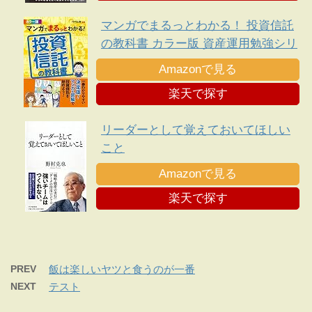
マンガでまるっとわかる！ 投資信託
の教科書 カラー版 資産運用勉強シリ
ーズ
Amazonで見る
楽天で探す
リーダーとして覚えておいてほしい
こと
Amazonで見る
楽天で探す
PREV
飯は楽しいヤツと食うのが一番
NEXT
テスト