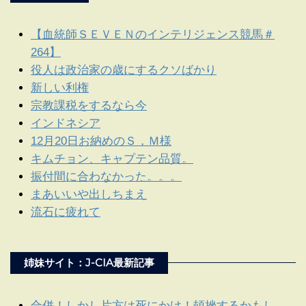
【血統師ＳＥＶＥＮのインテリジェンス競馬＃
264】
役人は政治家の歳にするクソばかり
新しい利権
宗教課税をするなら今
インドネシア
12月20日お納めのＳ，Ｍ様
キムチョン、キャプテン品質。
振付間に合わなかった。。。
まあいいや出しちまえ
流石に疲れて
姉妹サイト：J-CIA最新記事
合併！しかし片方は死にかけ！頓挫するかもし