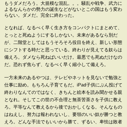
もうダメだろう。大規模な混乱。。。騒乱や戦争、武力に
よるなんらかの勢力の誕生などがないとこの国はもう変わ
らない。ダメだ。完全に終わった。
となれば、なるべく早く生き方をコンパクトにまとめて、
とっとと死ぬようにするしかない。未来があるなら別だ
が、二階堂としてはもうそろそろ役目を終え、新しい形態
にシフトする時だと思っている。終わりが見えてる奴らは
備えろ。ダメなら死ねばいいだけ。最悪でも死ぬだけなの
だ。恐れず焦らず、なるべく早く縮小して備えろ。
一方未来のあるやつは、テレビやネットを見ないで勉強と
仕事に励め。もちろん子育てもだ。iPad子供にぶん投げて
終わりなんてのではなく、きちんと絵本を読み聞かせる親
となれ。そしてこの世の不合理と無茶苦茶さを子供に教え
ろ。平等なんて教えるから後でおかしくなる。そんなもの
はねえし、努力は報われないし、要領のいい奴が勝つと教
えろ。どんな手法でもいいから勝て、ずるい、卑怯は敗者