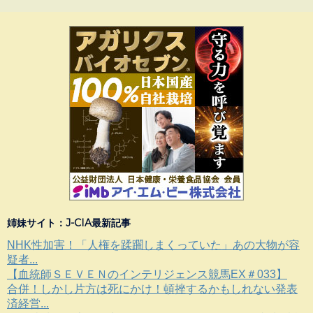
姉妹サイト：J-CIA最新記事
NHK性加害！「人権を蹂躙しまくっていた」あの大物が容
疑者...
【血統師ＳＥＶＥＮのインテリジェンス競馬EX＃033】
合併！しかし片方は死にかけ！頓挫するかもしれない発表
済経営...