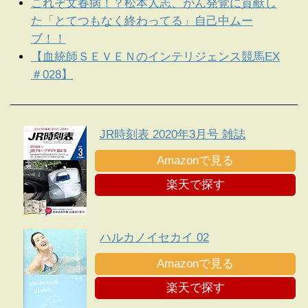
これぞ文春病！？松本人志、がん発覚に貢献し
た「とてつもなく終わってる」自己中ムー
ブ！！
【血統師ＳＥＶＥＮのインテリジェンス競馬EX
＃028】
JR時刻表 2020年3月号 雑誌
Amazonで見る
楽天で探す
ハルカノイセカイ 02
Amazonで見る
楽天で探す