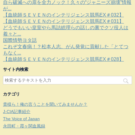
自ら破滅への扉を全力ノック！久々の“ジャニーズ崩壊”情報
が...
【血統師ＳＥＶＥＮのインテリジェンス競馬EX＃032】
【血統師ＳＥＶＥＮのインテリジェンス競馬EX＃031】
どうでもいい皇室やら馬詰総理らの話しの裏でクソ役人は
着々と...
国際情勢ヨタ話
これぞ文春病！？松本人志、がん発覚に貢献した「とてつ
もなく...
【血統師ＳＥＶＥＮのインテリジェンス競馬EX＃028】
サイト内検索
カテゴリ
貴様ら！俺の言うことを聞いてみませんか？
J-CIA記事紹介
The Voice of Japan
永田町・霞ヶ関血風録