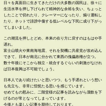
日々を真面目に生きてきただけの大多数の国民は、徐々に
生活水準を押し下げられて精神的な余裕を失い、ちょっと
したことで切れたり、クレーマーになったり、煽り運転し
たり、ネットで誹謗中傷する低レベルな下民に成り下がっ
てしまいました。
この潮流を押しとどめ、本来の在り方に戻すのはもはや手
遅れ。
富士山噴火や東南海地震、それを契機に共産党が攻め込ん
できて、日本が南北に分かれて東西の傀儡政権が立つ。
数十年後にそこから独立・統合するぐらいの刺激がなけれ
ば日本復興は不可能でしょう。
日本人であり続けたいと思いつつ、もう手遅れという想い
も先立ち、非常に忸怩たる思いを感じています。
せめてもの慰みに、二階堂様の記事を読みながら溜飲を下
げるのが常となってしまっています。
今後とも楽しい記事を期待しております。