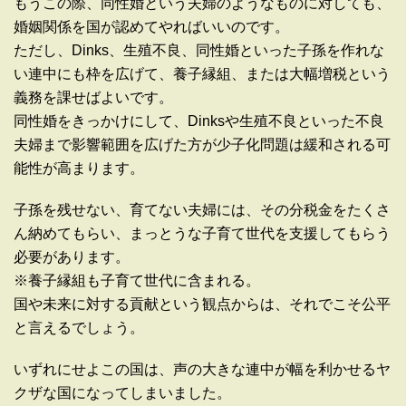
もうこの際、同性婚という夫婦のようなものに対しても、
婚姻関係を国が認めてやればいいのです。
ただし、Dinks、生殖不良、同性婚といった子孫を作れな
い連中にも枠を広げて、養子縁組、または大幅増税という
義務を課せばよいです。
同性婚をきっかけにして、Dinksや生殖不良といった不良
夫婦まで影響範囲を広げた方が少子化問題は緩和される可
能性が高まります。
子孫を残せない、育てない夫婦には、その分税金をたくさ
ん納めてもらい、まっとうな子育て世代を支援してもらう
必要があります。
※養子縁組も子育て世代に含まれる。
国や未来に対する貢献という観点からは、それでこそ公平
と言えるでしょう。
いずれにせよこの国は、声の大きな連中が幅を利かせるヤ
クザな国になってしまいました。