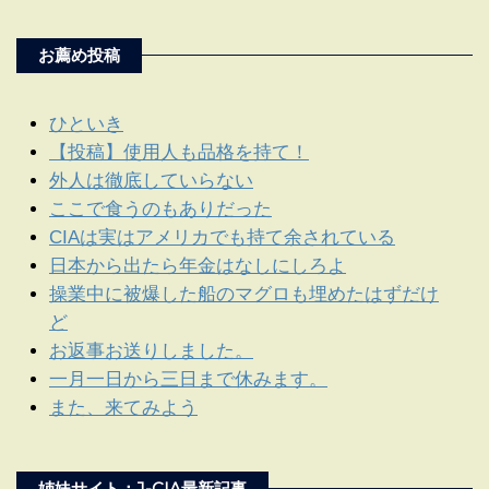
お薦め投稿
ひといき
【投稿】使用人も品格を持て！
外人は徹底していらない
ここで食うのもありだった
CIAは実はアメリカでも持て余されている
日本から出たら年金はなしにしろよ
操業中に被爆した船のマグロも埋めたはずだけ
ど
お返事お送りしました。
一月一日から三日まで休みます。
また、来てみよう
姉妹サイト：J-CIA最新記事