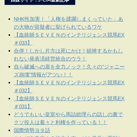
NHK性加害！「人権を蹂躙しまくっていた」あ
の大物が容疑者に挙げられているワケ
【血統師ＳＥＶＥＮのインテリジェンス競馬EX
＃033】
合併！しかし片方は死にかけ！頓挫するかもし
れない発表済経営統合のウラ！
自ら破滅への扉を全力ノック！久々の“ジャニー
ズ崩壊”情報がアツい！！
【血統師ＳＥＶＥＮのインテリジェンス競馬EX
＃032】
【血統師ＳＥＶＥＮのインテリジェンス競馬EX
＃031】
どうでもいい皇室やら馬詰総理らの話しの裏で
クソ役人は着々と利権を作っている！！
国際情勢ヨタ話