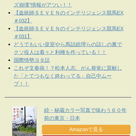
ズ崩壊”情報がアツい！！
【血統師ＳＥＶＥＮのインテリジェンス競馬EX
＃032】
【血統師ＳＥＶＥＮのインテリジェンス競馬EX
＃031】
どうでもいい皇室やら馬詰総理らの話しの裏で
クソ役人は着々と利権を作っている！！
国際情勢ヨタ話
これぞ文春病！？松本人志、がん発覚に貢献し
た「とてつもなく終わってる」自己中ムー
ブ！！
続・秘蔵カラー写真で味わう６０年
前の東京・日本
Amazonで見る