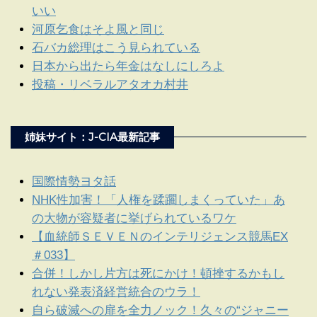
いい
河原乞食はそよ風と同じ
石バカ総理はこう見られている
日本から出たら年金はなしにしろよ
投稿・リベラルアタオカ村井
姉妹サイト：J-CIA最新記事
国際情勢ヨタ話
NHK性加害！「人権を蹂躙しまくっていた」あ
の大物が容疑者に挙げられているワケ
【血統師ＳＥＶＥＮのインテリジェンス競馬EX
＃033】
合併！しかし片方は死にかけ！頓挫するかもし
れない発表済経営統合のウラ！
自ら破滅への扉を全力ノック！久々の“ジャニー