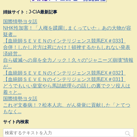
姉妹サイト：J-CIA最新記事
国際情勢ヨタ話
NHK性加害！「人権を蹂躙しまくっていた」あの大物が容
疑者...
【血統師ＳＥＶＥＮのインテリジェンス競馬EX＃033】
合併！しかし片方は死にかけ！頓挫するかもしれない発表
済経営...
自ら破滅への扉を全力ノック！久々の“ジャニーズ崩壊”情報
が...
【血統師ＳＥＶＥＮのインテリジェンス競馬EX＃032】
【血統師ＳＥＶＥＮのインテリジェンス競馬EX＃031】
どうでもいい皇室やら馬詰総理らの話しの裏でクソ役人は
着々と...
国際情勢ヨタ話
これぞ文春病！？松本人志、がん発覚に貢献した「とてつ
もなく...
サイト内検索