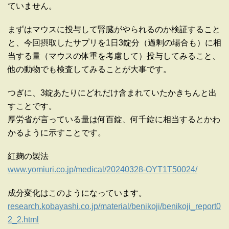
ていません。
まずはマウスに投与して腎臓がやられるのか検証すること
と、今回摂取したサプリを1日3錠分（過剰の場合も）に相
当する量（マウスの体重を考慮して）投与してみること、
他の動物でも検査してみることが大事です。
つぎに、3錠あたりにどれだけ含まれていたかきちんと出
すことです。
厚労省が言っている量は何百錠、何千錠に相当するとかわ
かるように示すことです。
紅麹の製法
www.yomiuri.co.jp/medical/20240328-OYT1T50024/
成分変化はこのようになっています。
research.kobayashi.co.jp/material/benikoji/benikoji_report0
2_2.html