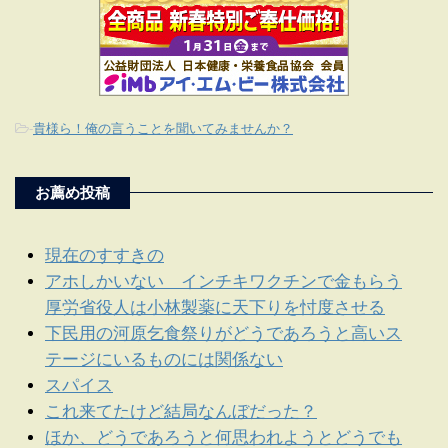
-
貴様ら！俺の言うことを聞いてみませんか？
お薦め投稿
現在のすすきの
アホしかいない インチキワクチンで金もらう
厚労省役人は小林製薬に天下りを忖度させる
下民用の河原乞食祭りがどうであろうと高いス
テージにいるものには関係ない
スパイス
これ来てたけど結局なんぼだった？
ほか、どうであろうと何思われようとどうでも