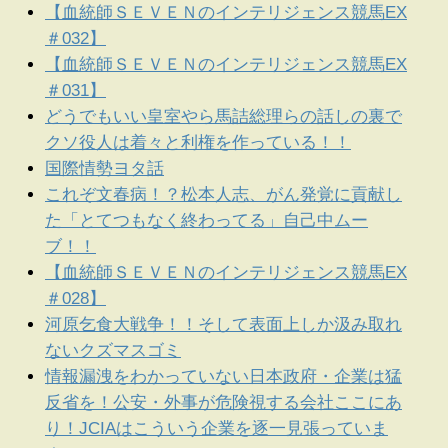
【血統師ＳＥＶＥＮのインテリジェンス競馬EX
＃032】
【血統師ＳＥＶＥＮのインテリジェンス競馬EX
＃031】
どうでもいい皇室やら馬詰総理らの話しの裏で
クソ役人は着々と利権を作っている！！
国際情勢ヨタ話
これぞ文春病！？松本人志、がん発覚に貢献し
た「とてつもなく終わってる」自己中ムー
ブ！！
【血統師ＳＥＶＥＮのインテリジェンス競馬EX
＃028】
河原乞食大戦争！！そして表面上しか汲み取れ
ないクズマスゴミ
情報漏洩をわかっていない日本政府・企業は猛
反省を！公安・外事が危険視する会社ここにあ
り！JCIAはこういう企業を逐一見張っていま