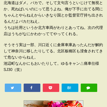
北海道はダメ。バカで。そして文句言うといじけて無視と
か、死ねばいいのにって思うよね。俺が下手に出てる間に
ちゃんとやらねえからいきなり国とか監督官庁持ち出され
るんだよバカだねえ。
うちは社用というか北方車両がわりとあってね。次の代理
店はうちがなにかわかっててやってくれる。
そうそう実は一部、川口近くに倉庫車庫あったんだが解約
して神奈川に移したりしてる。北区板橋区も浸食されてき
て危ないからねえ。
池辺町なんかにもおいたりして。ゆるキャン△痛車仕様
SJ30（笑）
B!