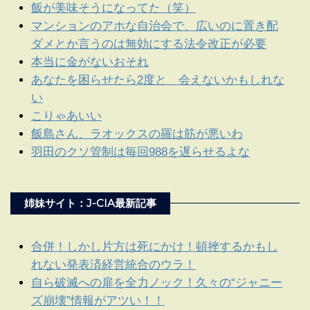
飯が美味そうになってた（笑）
マンションのアホな自治会で、広いのに置き配
ダメとか言うのは無効にする法令改正が必要
本当に金がないおそれ
あなたを困らせたら2度と 会えないかもしれな
い
こりゃあいい
飯島さん、ラオックスの羅は筋が悪いわ
羽田のクソ管制は毎回988を遅らせるよな
姉妹サイト：J-CIA最新記事
合併！しかし片方は死にかけ！頓挫するかもし
れない発表済経営統合のウラ！
自ら破滅への扉を全力ノック！久々の“ジャニー
ズ崩壊”情報がアツい！！