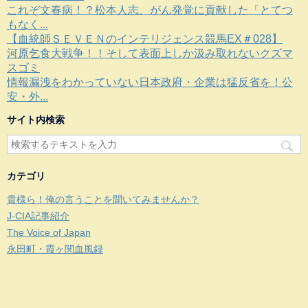
これぞ文春病！？松本人志、がん発覚に貢献した「とてつ
もなく...
【血統師ＳＥＶＥＮのインテリジェンス競馬EX＃028】
河原乞食大戦争！！そして表面上しか汲み取れないクズマ
スゴミ
情報漏洩をわかっていない日本政府・企業は猛反省を！公
安・外...
サイト内検索
カテゴリ
貴様ら！俺の言うことを聞いてみませんか？
J-CIA記事紹介
The Voice of Japan
永田町・霞ヶ関血風録