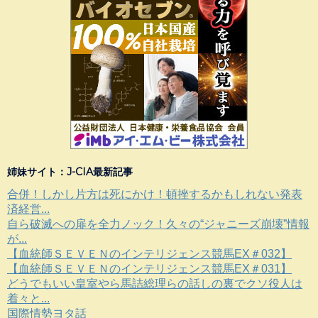
姉妹サイト：J-CIA最新記事
合併！しかし片方は死にかけ！頓挫するかもしれない発表
済経営...
自ら破滅への扉を全力ノック！久々の“ジャニーズ崩壊”情報
が...
【血統師ＳＥＶＥＮのインテリジェンス競馬EX＃032】
【血統師ＳＥＶＥＮのインテリジェンス競馬EX＃031】
どうでもいい皇室やら馬詰総理らの話しの裏でクソ役人は
着々と...
国際情勢ヨタ話