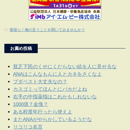
-
貴様ら！俺の言うことを聞いてみませんか？
お薦め投稿
貧乏下民のくせにくだらない絵を人に見せるな
ANAはこんなもんに人とカネをさくなよ
ブダペスト大丈夫なの？
カスゴミってほんとにバカだよね
右手の中指薬指はこれかもしれないな
1000億？金塊？
ある程度年行ったら使えよ
またANAがやらかしているようだな
リコリコ名言