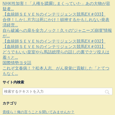
NHK性加害！「人権を蹂躙しまくっていた」あの大物が容
疑者...
【血統師ＳＥＶＥＮのインテリジェンス競馬EX＃033】
合併！しかし片方は死にかけ！頓挫するかもしれない発表
済経営...
自ら破滅への扉を全力ノック！久々の“ジャニーズ崩壊”情報
が...
【血統師ＳＥＶＥＮのインテリジェンス競馬EX＃032】
【血統師ＳＥＶＥＮのインテリジェンス競馬EX＃031】
どうでもいい皇室やら馬詰総理らの話しの裏でクソ役人は
着々と...
国際情勢ヨタ話
これぞ文春病！？松本人志、がん発覚に貢献した「とてつ
もなく...
サイト内検索
カテゴリ
貴様ら！俺の言うことを聞いてみませんか？