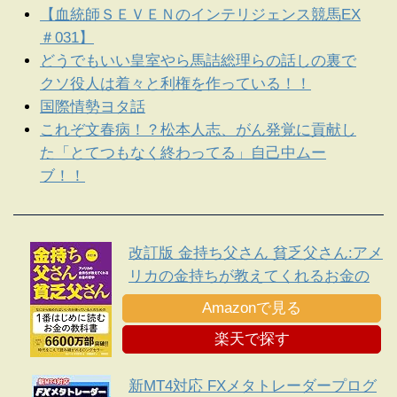
【血統師ＳＥＶＥＮのインテリジェンス競馬EX
＃031】
どうでもいい皇室やら馬詰総理らの話しの裏で
クソ役人は着々と利権を作っている！！
国際情勢ヨタ話
これぞ文春病！？松本人志、がん発覚に貢献し
た「とてつもなく終わってる」自己中ムー
ブ！！
改訂版 金持ち父さん 貧乏父さん:アメ
リカの金持ちが教えてくれるお金の
哲学
Amazonで見る
楽天で探す
新MT4対応 FXメタトレーダープログ