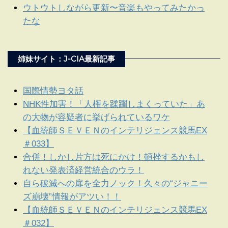
ウトウトしながら更新〜音楽もやってみたかっ
たな
姉妹サイト：J-CIA最新記事
国際情勢ヨタ話
NHK性加害！「人権を蹂躙しまくっていた」あ
の大物が容疑者に挙げられているワケ
【血統師ＳＥＶＥＮのインテリジェンス競馬EX
＃033】
合併！しかし片方は死にかけ！頓挫するかもし
れない発表済経営統合のウラ！
自ら破滅への扉を全力ノック！久々の“ジャニー
ズ崩壊”情報がアツい！！
【血統師ＳＥＶＥＮのインテリジェンス競馬EX
＃032】