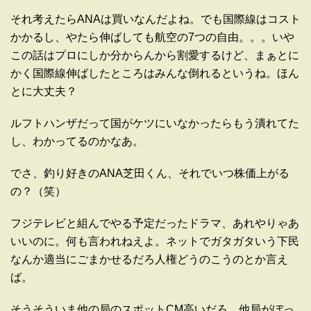
それ考えたらANAは買いなんだよね。でも国際線はコスト
かかるし、やたら伸ばしても航空の7つの自由。。。いや
この話はプロにしか分からんから割愛するけど、まぁとに
かく国際線伸ばしたところはみんな倒れるというね。ほん
とに大丈夫？
ルフトハンザだって国がケツにいなかったらもう潰れてた
し、わかってるのかなあ。
でさ、釣り好きのANA芝田くん、それでいつ株価上がる
の？（笑）
フジテレビと組んでやる予定だったドラマ、あれやりゃあ
いいのに。何も言われねえよ。ネットでガタガタいう下民
なんか適当にごまかせるだろ人権どうのこうのとか言え
ば。
そうそういま他の局のスポットCM高いだろ。他局がぼっ