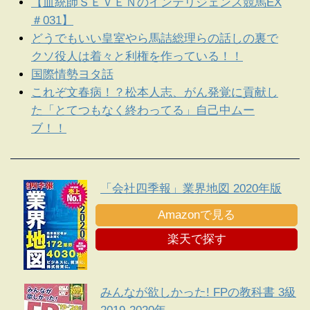
【血統師ＳＥＶＥＮのインテリジェンス競馬EX
＃031】
どうでもいい皇室やら馬詰総理らの話しの裏で
クソ役人は着々と利権を作っている！！
国際情勢ヨタ話
これぞ文春病！？松本人志、がん発覚に貢献し
た「とてつもなく終わってる」自己中ムー
ブ！！
「会社四季報」業界地図 2020年版
Amazonで見る
楽天で探す
みんなが欲しかった! FPの教科書 3級