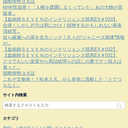
国際情勢ヨタ話
NHK性加害！「人権を蹂躙しまくっていた」あの大物が容
疑者...
【血統師ＳＥＶＥＮのインテリジェンス競馬EX＃033】
合併！しかし片方は死にかけ！頓挫するかもしれない発表
済経営...
自ら破滅への扉を全力ノック！久々の“ジャニーズ崩壊”情報
が...
【血統師ＳＥＶＥＮのインテリジェンス競馬EX＃032】
【血統師ＳＥＶＥＮのインテリジェンス競馬EX＃031】
どうでもいい皇室やら馬詰総理らの話しの裏でクソ役人は
着々と...
国際情勢ヨタ話
これぞ文春病！？松本人志、がん発覚に貢献した「とてつ
もなく...
サイト内検索
カテゴリ