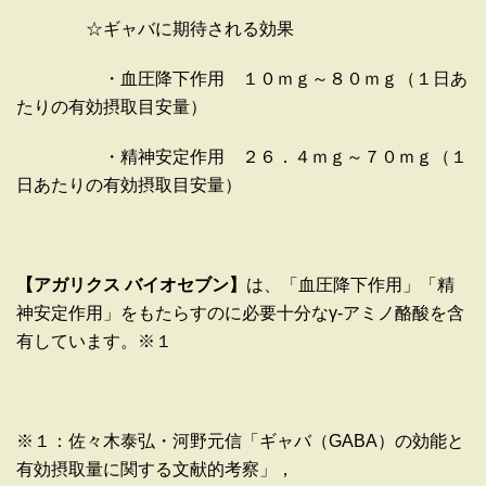
☆ギャバに期待される効果
・血圧降下作用 １０ｍｇ～８０ｍｇ（１日あ
たりの有効摂取目安量）
・精神安定作用 ２６．４ｍｇ～７０ｍｇ（１
日あたりの有効摂取目安量）
【アガリクス
バイオセブン】
は、「血圧降下作用」「精
神安定作用」をもたらすのに必要十分なγ-アミノ酪酸を含
有しています。※１
※１：佐々木泰弘・河野元信「ギャバ（
GABA
）の効能と
有効摂取量に関する文献的考察」，