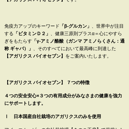
免疫力アップのキーワード
「β
-
グルカン」
、世界中が注目
する
「ビタミンＤ２」
、健康三原則プラスα＝心にやすら
ぎをもたらす
「γ
-
アミノ酪酸（ガンマ
アミノらくさん：通
称
ギャバ）」
、そのすべてにおいて最高峰に到達した
【アガリクス
バイオセブン】
をご案内いたします。
【アガリクス バイオセブン】
７つの特徴
４つの安全安心×３つの有用成分がみなさまの健康を強力
にサポートします。
Ⅰ 日本国産自社栽培のアガリクスのみを使用