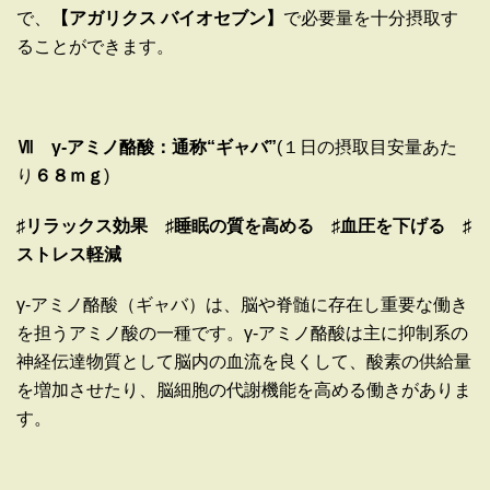
で、
【アガリクス バイオセブン】
で必要量を十分摂取す
ることができます。
Ⅶ γ-アミノ酪酸：通称“ギャバ”
(
１日の摂取目安量あた
り
６８ｍｇ
)
♯リラックス効果 ♯睡眠の質を高める ♯血圧を下げる ♯
ストレス軽減
γ-アミノ酪酸（ギャバ）は、脳や脊髄に存在し重要な働き
を担うアミノ酸の一種です。γ-アミノ酪酸は主に抑制系の
神経伝達物質として脳内の血流を良くして、酸素の供給量
を増加させたり、脳細胞の代謝機能を高める働きがありま
す。