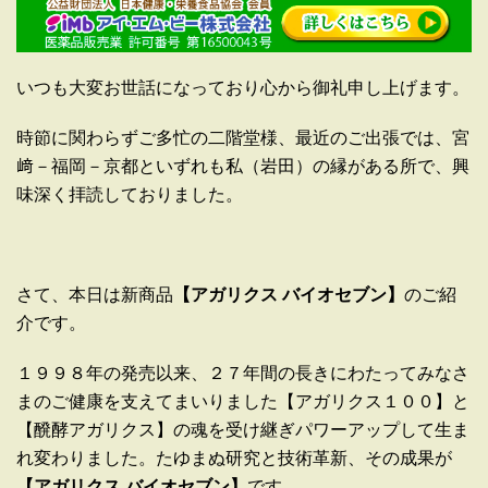
いつも大変お世話になっており心から御礼申し上げます。
時節に関わらずご多忙の二階堂様、最近のご出張では、宮
﨑－福岡－京都といずれも私（岩田）の縁がある所で、興
味深く拝読しておりました。
さて、本日は新商品
【アガリクス
バイオセブン】
のご紹
介です。
１９９８年の発売以来、２７年間の長きにわたってみなさ
まのご健康を支えてまいりました【アガリクス１００】と
【醗酵アガリクス】の魂を受け継ぎパワーアップして生ま
れ変わりました。たゆまぬ研究と技術革新、その成果が
【アガリクス
バイオセブン】
です。