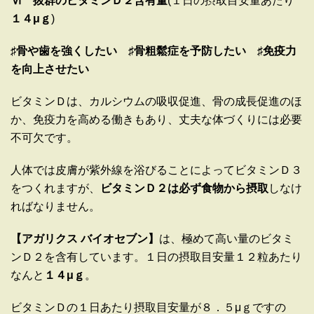
Ⅵ 抜群のビタミンＤ２含有量
(
１日の摂取目安量あたり
１４μｇ
)
♯骨や歯を強くしたい ♯骨粗鬆症を予防したい ♯免疫力
を向上させたい
ビタミンＤは、カルシウムの吸収促進、骨の成長促進のほ
か、免疫力を高める働きもあり、丈夫な体づくりには必要
不可欠です。
人体では皮膚が紫外線を浴びることによってビタミンＤ３
をつくれますが、
ビタミンＤ２は必ず食物から摂取
しなけ
ればなりません。
【アガリクス
バイオセブン】
は、極めて高い量のビタミ
ンＤ２を含有しています。１日の摂取目安量１２粒あたり
なんと
１４μｇ
。
ビタミンＤの１日あたり摂取目安量が８．５μｇですの