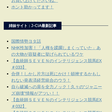
お買い上げくださいね。
ホント助かってます！
姉妹サイト：J-CIA最新記事
国際情勢ヨタ話
NHK性加害！「人権を蹂躙しまくっていた」あ
の大物が容疑者に挙げられているワケ
【血統師ＳＥＶＥＮのインテリジェンス競馬EX
＃033】
合併！しかし片方は死にかけ！頓挫するかもし
れない発表済経営統合のウラ！
自ら破滅への扉を全力ノック！久々の“ジャニー
ズ崩壊”情報がアツい！！
【血統師ＳＥＶＥＮのインテリジェンス競馬EX
＃032】