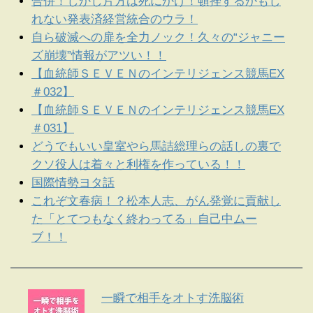
合併！しかし片方は死にかけ！頓挫するかもし
れない発表済経営統合のウラ！
自ら破滅への扉を全力ノック！久々の“ジャニー
ズ崩壊”情報がアツい！！
【血統師ＳＥＶＥＮのインテリジェンス競馬EX
＃032】
【血統師ＳＥＶＥＮのインテリジェンス競馬EX
＃031】
どうでもいい皇室やら馬詰総理らの話しの裏で
クソ役人は着々と利権を作っている！！
国際情勢ヨタ話
これぞ文春病！？松本人志、がん発覚に貢献し
た「とてつもなく終わってる」自己中ムー
ブ！！
一瞬で相手をオトす洗脳術