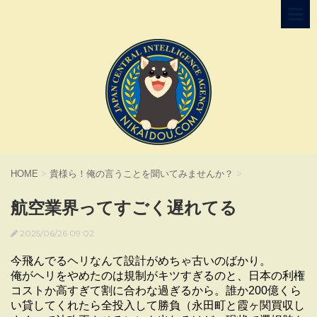
HOME
>
貴様ら！俺の言うことを聞いてみませんか？
>
航空業界ってすごく遅れてる
2025/06/26 09:02
今飛んでるヘリなんて設計がめちゃ古いのばかり。
俺がヘリをやめたのは規制がキツすぎるのと、日本の利権
コストか高すぎて割に合わな過ぎるから。誰か200億くら
い貸してくれたら全投入して勝負（永田町と霞ヶ関買収し