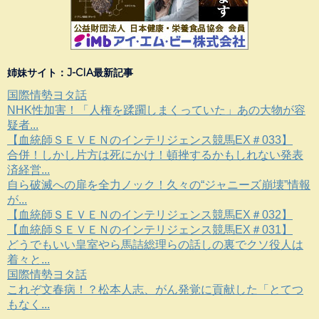
姉妹サイト：J-CIA最新記事
国際情勢ヨタ話
NHK性加害！「人権を蹂躙しまくっていた」あの大物が容
疑者...
【血統師ＳＥＶＥＮのインテリジェンス競馬EX＃033】
合併！しかし片方は死にかけ！頓挫するかもしれない発表
済経営...
自ら破滅への扉を全力ノック！久々の“ジャニーズ崩壊”情報
が...
【血統師ＳＥＶＥＮのインテリジェンス競馬EX＃032】
【血統師ＳＥＶＥＮのインテリジェンス競馬EX＃031】
どうでもいい皇室やら馬詰総理らの話しの裏でクソ役人は
着々と...
国際情勢ヨタ話
これぞ文春病！？松本人志、がん発覚に貢献した「とてつ
もなく...