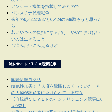
税を！
アンケート機能を搭載してみたので
パレスチナ代理戦争
来年の6／22の987と6／24の988取ろうと思った
ら
若いやつへの負担になるだけ やめておけばい
いのは生きること
台湾みたいにみえるけど
姉妹サイト：J-CIA最新記事
国際情勢ヨタ話
NHK性加害！「人権を蹂躙しまくっていた」あ
の大物が容疑者に挙げられているワケ
【血統師ＳＥＶＥＮのインテリジェンス競馬EX
＃033】