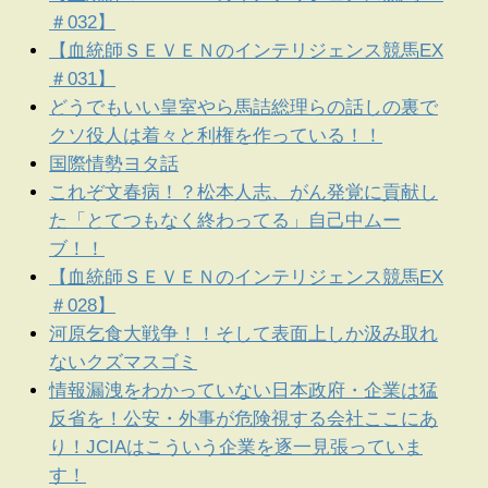
＃032】
【血統師ＳＥＶＥＮのインテリジェンス競馬EX
＃031】
どうでもいい皇室やら馬詰総理らの話しの裏で
クソ役人は着々と利権を作っている！！
国際情勢ヨタ話
これぞ文春病！？松本人志、がん発覚に貢献し
た「とてつもなく終わってる」自己中ムー
ブ！！
【血統師ＳＥＶＥＮのインテリジェンス競馬EX
＃028】
河原乞食大戦争！！そして表面上しか汲み取れ
ないクズマスゴミ
情報漏洩をわかっていない日本政府・企業は猛
反省を！公安・外事が危険視する会社ここにあ
り！JCIAはこういう企業を逐一見張っていま
す！