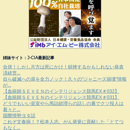
姉妹サイト：J-CIA最新記事
合併！しかし片方は死にかけ！頓挫するかもしれない発表
済経営...
自ら破滅への扉を全力ノック！久々の“ジャニーズ崩壊”情報
が...
【血統師ＳＥＶＥＮのインテリジェンス競馬EX＃032】
【血統師ＳＥＶＥＮのインテリジェンス競馬EX＃031】
どうでもいい皇室やら馬詰総理らの話しの裏でクソ役人は
着々と...
国際情勢ヨタ話
これぞ文春病！？松本人志、がん発覚に貢献した「とてつ
もなく...