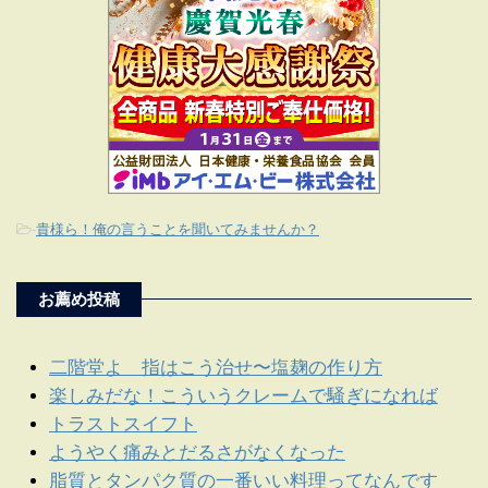
-
貴様ら！俺の言うことを聞いてみませんか？
お薦め投稿
二階堂よ 指はこう治せ〜塩麹の作り方
楽しみだな！こういうクレームで騒ぎになれば
トラストスイフト
ようやく痛みとだるさがなくなった
脂質とタンパク質の一番いい料理ってなんです