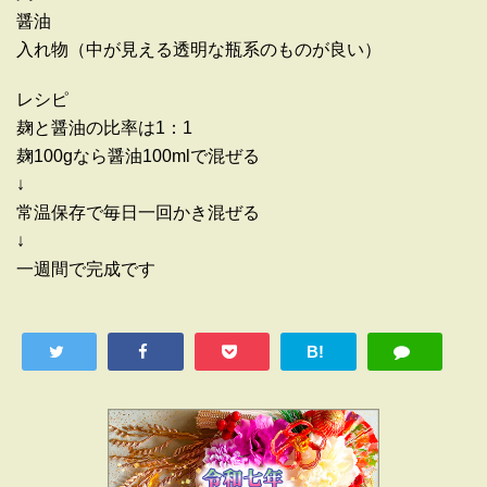
醤油
入れ物（中が見える透明な瓶系のものが良い）
レシピ
麹と醤油の比率は1：1
麹100gなら醤油100mlで混ぜる
↓
常温保存で毎日一回かき混ぜる
↓
一週間で完成です
B!