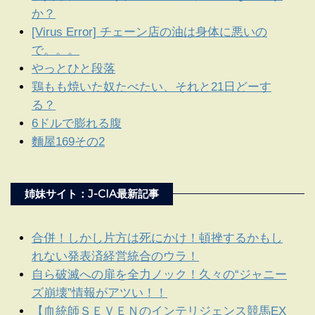
か？
[Virus Error] チェーン店の油は身体に悪いの
で。。。
やっとひと段落
鶏もも焼いた奴たべたい、それと21日どーす
る？
6ドルで膨れる腹
麵屋169その2
姉妹サイト：J-CIA最新記事
合併！しかし片方は死にかけ！頓挫するかもし
れない発表済経営統合のウラ！
自ら破滅への扉を全力ノック！久々の“ジャニー
ズ崩壊”情報がアツい！！
【血統師ＳＥＶＥＮのインテリジェンス競馬EX