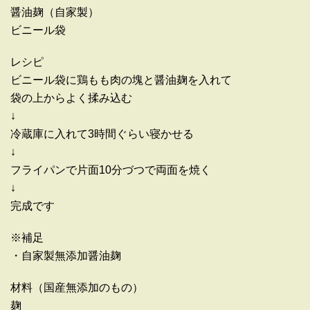
醤油麹（自家製）
ビニール袋
レシピ
ビニール袋に鶏もも肉の塊と醤油麹を入れて
袋の上からよく揉み込む
↓
冷蔵庫に入れて3時間ぐらい寝かせる
↓
フライパンで片面10分づつで両面を焼く
↓
完成です
※補足
・自家製無添加醤油麹
材料（国産無添加のもの）
麹