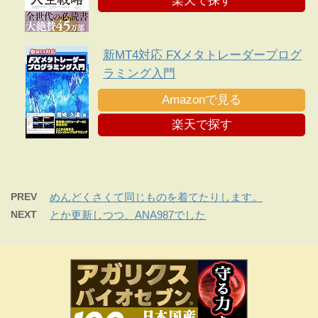
楽天で探す
新MT4対応 FXメタトレーダープログ
ラミング入門
Amazonで見る
楽天で探す
PREV
めんどくさくて同じものを着てたりします。
NEXT
とか更新しつつ、ANA987でした