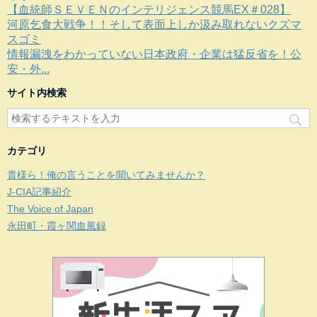
【血統師ＳＥＶＥＮのインテリジェンス競馬EX＃028】
河原乞食大戦争！！そして表面上しか汲み取れないクズマ
スゴミ
情報漏洩をわかっていない日本政府・企業は猛反省を！公
安・外...
サイト内検索
カテゴリ
貴様ら！俺の言うことを聞いてみませんか？
J-CIA記事紹介
The Voice of Japan
永田町・霞ヶ関血風録