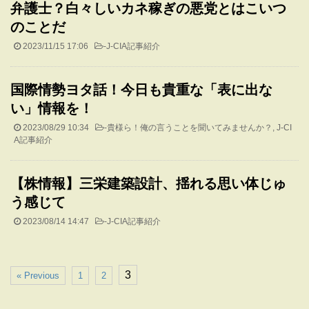
弁護士？白々しいカネ稼ぎの悪党とはこいつ
のことだ
2023/11/15 17:06
-
J-CIA記事紹介
国際情勢ヨタ話！今日も貴重な「表に出な
い」情報を！
2023/08/29 10:34
-
貴様ら！俺の言うことを聞いてみませんか？
,
J-CI
A記事紹介
【株情報】三栄建築設計、揺れる思い体じゅ
う感じて
2023/08/14 14:47
-
J-CIA記事紹介
3
« Previous
1
2