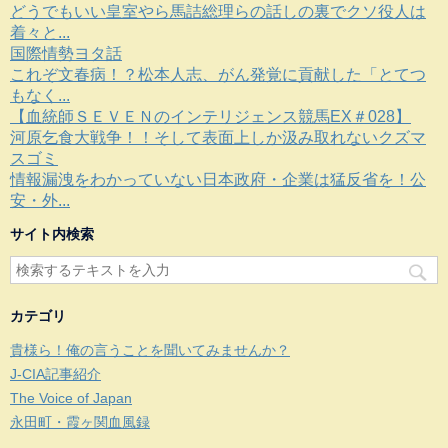
どうでもいい皇室やら馬詰総理らの話しの裏でクソ役人は
着々と...
国際情勢ヨタ話
これぞ文春病！？松本人志、がん発覚に貢献した「とてつ
もなく...
【血統師ＳＥＶＥＮのインテリジェンス競馬EX＃028】
河原乞食大戦争！！そして表面上しか汲み取れないクズマ
スゴミ
情報漏洩をわかっていない日本政府・企業は猛反省を！公
安・外...
サイト内検索
カテゴリ
貴様ら！俺の言うことを聞いてみませんか？
J-CIA記事紹介
The Voice of Japan
永田町・霞ヶ関血風録