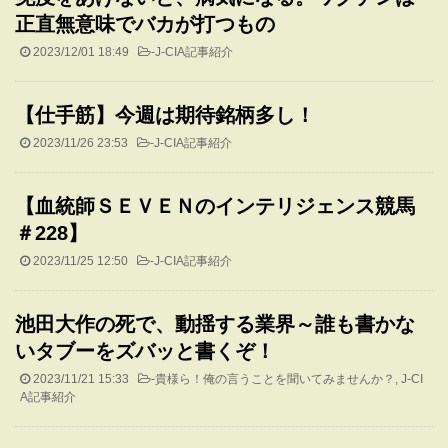
正直無意味でバカが打つもの
2023/12/01 18:49
-
J-CIA記事紹介
【仕手筋】今週は期待銘柄多し！
2023/11/26 23:53
-
J-CIA記事紹介
【血統師ＳＥＶＥＮのインテリジェンス競馬
＃228】
2023/11/25 12:50
-
J-CIA記事紹介
池田大作の死で、動揺する業界～誰も書かな
いタブーをズバッと書くぞ！
2023/11/21 15:33
-
貴様ら！俺の言うことを聞いてみませんか？
,
J-CI
A記事紹介