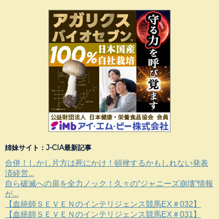
姉妹サイト：J-CIA最新記事
合併！しかし片方は死にかけ！頓挫するかもしれない発表
済経営...
自ら破滅への扉を全力ノック！久々の“ジャニーズ崩壊”情報
が...
【血統師ＳＥＶＥＮのインテリジェンス競馬EX＃032】
【血統師ＳＥＶＥＮのインテリジェンス競馬EX＃031】